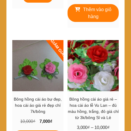
gốc
hiện
400,000₫.
là:
này
là:
tại
360,000₫.
Thêm vào giỏ
có
12,000₫.
là:
nhiều
hàng
10,000₫.
biến
thể.
Các
tùy
GIẢM GIÁ!
chọn
có
thể
được
chọn
trên
trang
sản
phẩm
Bông hồng cài áo bự đẹp,
Bông hồng cài áo giá rẻ –
hoa cài áo giá rẻ đẹp chỉ
hoa cài áo lễ Vu Lan – đủ
7k/bông
màu hồng, trắng, đỏ giá chỉ
từ 3k/bông Sỉ và Lẻ
Giá
Giá
10,000
₫
7,000
₫
Khoảng
gốc
hiện
3,000
₫
–
10,000
₫