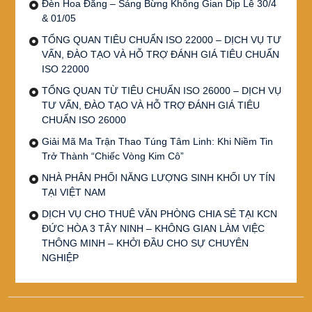
Đèn Hoa Đăng – Sáng Bừng Không Gian Dịp Lễ 30/4
& 01/05
TỔNG QUAN TIÊU CHUẨN ISO 22000 – DỊCH VỤ TƯ
VẤN, ĐÀO TẠO VÀ HỖ TRỢ ĐÁNH GIÁ TIÊU CHUẨN
ISO 22000
TỔNG QUAN TỪ TIÊU CHUẨN ISO 26000 – DỊCH VỤ
TƯ VẤN, ĐÀO TẠO VÀ HỖ TRỢ ĐÁNH GIÁ TIÊU
CHUẨN ISO 26000
Giải Mã Ma Trận Thao Túng Tâm Linh: Khi Niềm Tin
Trở Thành “Chiếc Vòng Kim Cô”
NHÀ PHÂN PHỐI NĂNG LƯỢNG SINH KHỐI UY TÍN
TẠI VIỆT NAM
DỊCH VỤ CHO THUÊ VĂN PHÒNG CHIA SẺ TẠI KCN
ĐỨC HÒA 3 TÂY NINH – KHÔNG GIAN LÀM VIỆC
THÔNG MINH – KHỞI ĐẦU CHO SỰ CHUYÊN
NGHIỆP