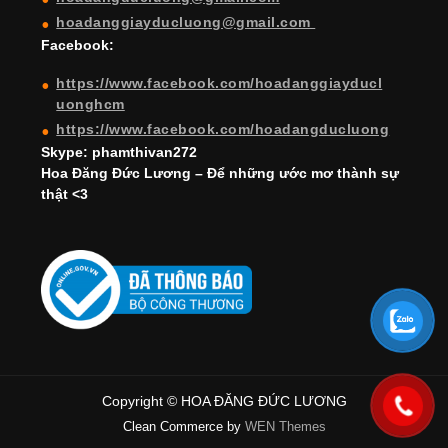
n
hoadanggiayducluong@gmail.com
el
Facebook:
https://www.facebook.com/hoadanggiayducl
uonghcm
https://www.facebook.com/hoadangducluong
Skype: phamthivan272
Hoa Đăng Đức Lương – Để những ước mơ thành sự
thật <3
Copyright © HOA ĐĂNG ĐỨC LƯƠNG
Clean Commerce by
WEN Themes