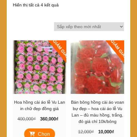
Đã
Hiển thị tất cả 4 kết quả
sắp
xếp
theo
mới
nhất
GIẢM GIÁ!
GIẢM GIÁ!
Hoa hồng cài áo lễ Vu Lan
Bán bông hồng cài áo voan
in chữ đẹp đồng giá
bự đẹp – hoa cài áo lễ Vu
Lan – đủ màu hồng, trắng,
Giá
Giá
400,000
₫
360,000
₫
đỏ giá chỉ 10k/bông
gốc
hiện
Sản
Giá
Giá
12,000
₫
10,000
₫
là:
tại
Chọn
phẩm