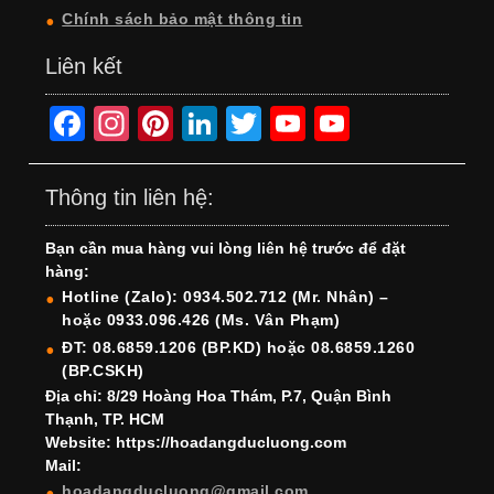
Chính sách bảo mật thông tin
Liên kết
F
In
Pi
Li
T
Y
Y
a
st
nt
n
wi
o
o
c
a
er
k
tt
u
u
Thông tin liên hệ:
e
gr
e
e
er
T
T
Bạn cần mua hàng vui lòng liên hệ trước để đặt
b
a
st
dI
u
u
hàng:
o
m
n
b
b
Hotline (Zalo): 0934.502.712 (Mr. Nhân) –
hoặc 0933.096.426 (Ms. Vân Phạm)
o
e
e
ĐT: 08.6859.1206 (BP.KD) hoặc 08.6859.1260
k
C
(BP.CSKH)
h
Địa chỉ: 8/29 Hoàng Hoa Thám, P.7, Quận Bình
Thạnh, TP. HCM
a
Website: https://hoadangducluong.com
Mail:
n
hoadangducluong@gmail.com