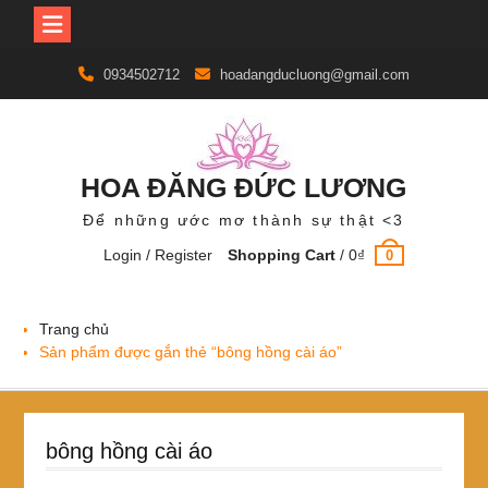
Skip
0934502712
hoadangducluong@gmail.com
to
content
HOA ĐĂNG ĐỨC LƯƠNG
Để những ước mơ thành sự thật <3
Login / Register
Shopping Cart
/
0
₫
0
Trang chủ
Sản phẩm được gắn thẻ “bông hồng cài áo”
bông hồng cài áo