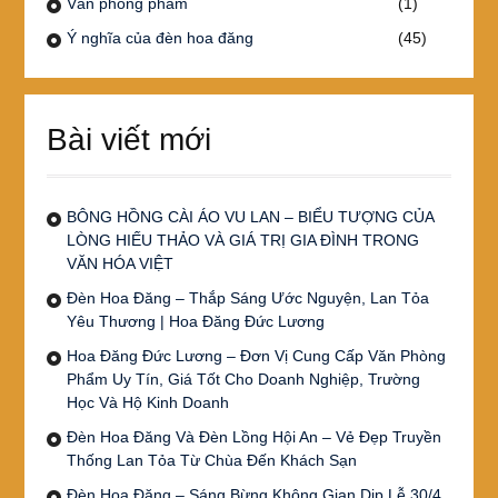
Văn phòng phẩm
(1)
Ý nghĩa của đèn hoa đăng
(45)
Bài viết mới
BÔNG HỒNG CÀI ÁO VU LAN – BIỂU TƯỢNG CỦA
LÒNG HIẾU THẢO VÀ GIÁ TRỊ GIA ĐÌNH TRONG
VĂN HÓA VIỆT
Đèn Hoa Đăng – Thắp Sáng Ước Nguyện, Lan Tỏa
Yêu Thương | Hoa Đăng Đức Lương
Hoa Đăng Đức Lương – Đơn Vị Cung Cấp Văn Phòng
Phẩm Uy Tín, Giá Tốt Cho Doanh Nghiệp, Trường
Học Và Hộ Kinh Doanh
Đèn Hoa Đăng Và Đèn Lồng Hội An – Vẻ Đẹp Truyền
Thống Lan Tỏa Từ Chùa Đến Khách Sạn
Đèn Hoa Đăng – Sáng Bừng Không Gian Dịp Lễ 30/4