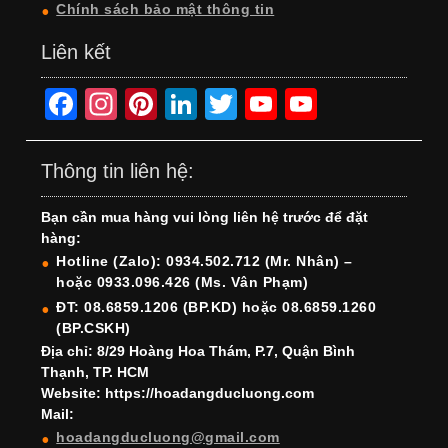
Chính sách bảo mật thông tin
Liên kết
F
In
Pi
Li
T
Y
Y
a
st
nt
n
wi
o
o
c
a
er
k
tt
u
u
Thông tin liên hệ:
e
gr
e
e
er
T
T
Bạn cần mua hàng vui lòng liên hệ trước để đặt
b
a
st
dI
u
u
hàng:
o
m
n
b
b
Hotline (Zalo): 0934.502.712 (Mr. Nhân) –
hoặc 0933.096.426 (Ms. Vân Phạm)
o
e
e
ĐT: 08.6859.1206 (BP.KD) hoặc 08.6859.1260
k
C
(BP.CSKH)
h
Địa chỉ: 8/29 Hoàng Hoa Thám, P.7, Quận Bình
Thạnh, TP. HCM
a
Website: https://hoadangducluong.com
Mail:
n
hoadangducluong@gmail.com