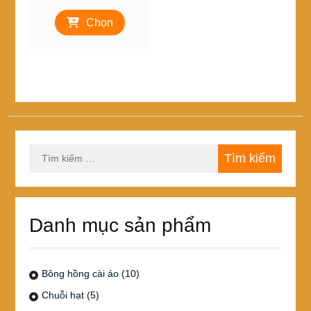
giá:
Sản
từ
Chọn
phẩm
10,000₫
này
đến
có
20,000₫
nhiều
biến
thể.
Các
tùy
chọn
Tìm
có
kiếm
thể
cho:
được
chọn
trên
Danh mục sản phẩm
trang
sản
phẩm
Bông hồng cài áo
(10)
Chuỗi hạt
(5)