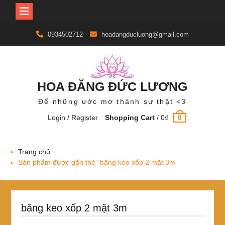
Skip
0934502712
hoadangducluong@gmail.com
to
content
HOA ĐĂNG ĐỨC LƯƠNG
Để những ước mơ thành sự thật <3
Login / Register
Shopping Cart
/
0
₫
0
Trang chủ
Sản phẩm được gắn thẻ “băng keo xốp 2 mặt 3m”
băng keo xốp 2 mặt 3m