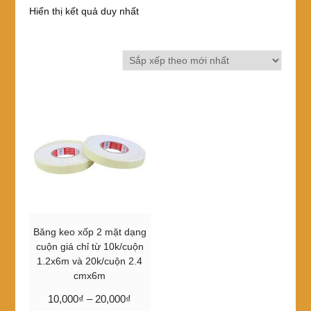
Hiển thị kết quả duy nhất
Băng keo xốp 2 mặt dạng
cuộn giá chỉ từ 10k/cuộn
1.2x6m và 20k/cuộn 2.4
cmx6m
Khoảng
10,000
₫
–
20,000
₫