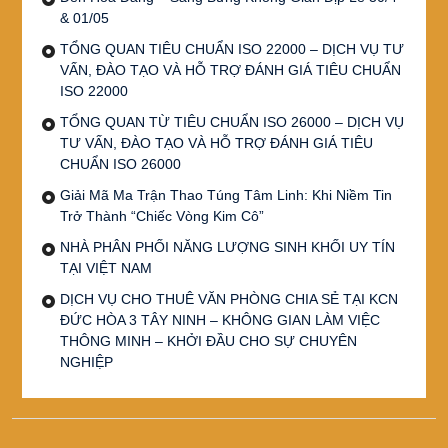
& 01/05
TỔNG QUAN TIÊU CHUẨN ISO 22000 – DỊCH VỤ TƯ
VẤN, ĐÀO TẠO VÀ HỖ TRỢ ĐÁNH GIÁ TIÊU CHUẨN
ISO 22000
TỔNG QUAN TỪ TIÊU CHUẨN ISO 26000 – DỊCH VỤ
TƯ VẤN, ĐÀO TẠO VÀ HỖ TRỢ ĐÁNH GIÁ TIÊU
CHUẨN ISO 26000
Giải Mã Ma Trận Thao Túng Tâm Linh: Khi Niềm Tin
Trở Thành “Chiếc Vòng Kim Cô”
NHÀ PHÂN PHỐI NĂNG LƯỢNG SINH KHỐI UY TÍN
TẠI VIỆT NAM
DỊCH VỤ CHO THUÊ VĂN PHÒNG CHIA SẺ TẠI KCN
ĐỨC HÒA 3 TÂY NINH – KHÔNG GIAN LÀM VIỆC
THÔNG MINH – KHỞI ĐẦU CHO SỰ CHUYÊN
NGHIỆP