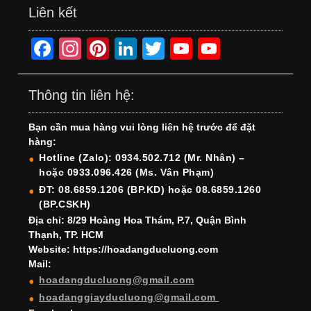
Liên kết
F
In
Pi
Li
T
Y
Y
a
st
nt
n
wi
o
o
c
a
er
k
tt
u
u
Thông tin liên hệ:
e
gr
e
e
er
T
T
Bạn cần mua hàng vui lòng liên hệ trước để đặt
b
a
st
dI
u
u
hàng:
o
m
n
b
b
Hotline (Zalo): 0934.502.712 (Mr. Nhân) –
hoặc 0933.096.426 (Ms. Vân Phạm)
o
e
e
ĐT: 08.6859.1206 (BP.KD) hoặc 08.6859.1260
k
C
(BP.CSKH)
h
Địa chỉ: 8/29 Hoàng Hoa Thám, P.7, Quận Bình
Thạnh, TP. HCM
a
Website: https://hoadangducluong.com
Mail:
n
hoadangducluong@gmail.com
n
hoadanggiayducluong@gmail.com