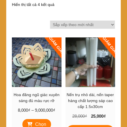
Đã
Hiển thị tất cả 4 kết quả
sắp
xếp
theo
mới
nhất
GIẢM GIÁ!
GIẢM GIÁ!
Hoa đăng ngũ giác xuyên
Nến trụ nhỏ dài, nến taper
sáng đủ màu rực rỡ
hàng chất lượng sáp cao
cấp 1.5x30cm
Khoảng
8,000
₫
–
9,000,000
₫
Giá
Giá
giá:
28,000
₫
25,000
₫
Sản
gốc
hiện
từ
Chọn
phẩm