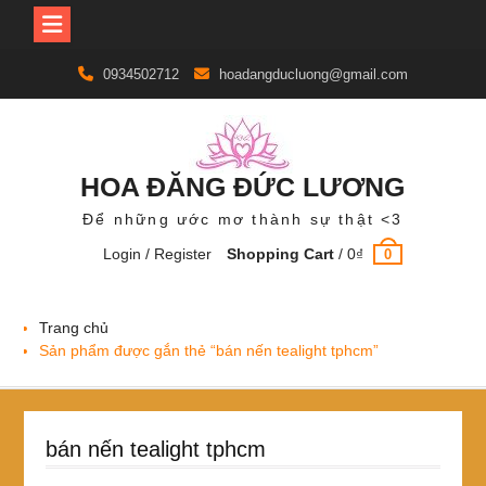
Skip
0934502712
hoadangducluong@gmail.com
to
content
HOA ĐĂNG ĐỨC LƯƠNG
Để những ước mơ thành sự thật <3
Login / Register
Shopping Cart
/
0
₫
0
Trang chủ
Sản phẩm được gắn thẻ “bán nến tealight tphcm”
bán nến tealight tphcm