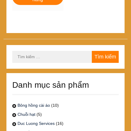
90,000₫.
Tìm
kiếm
cho:
Danh mục sản phẩm
Bông hồng cài áo
(10)
Chuỗi hạt
(5)
Duc Luong Services
(16)