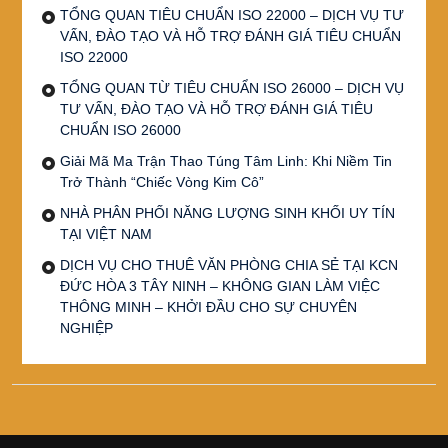
TỔNG QUAN TIÊU CHUẨN ISO 22000 – DỊCH VỤ TƯ
VẤN, ĐÀO TẠO VÀ HỖ TRỢ ĐÁNH GIÁ TIÊU CHUẨN
ISO 22000
TỔNG QUAN TỪ TIÊU CHUẨN ISO 26000 – DỊCH VỤ
TƯ VẤN, ĐÀO TẠO VÀ HỖ TRỢ ĐÁNH GIÁ TIÊU
CHUẨN ISO 26000
Giải Mã Ma Trận Thao Túng Tâm Linh: Khi Niềm Tin
Trở Thành “Chiếc Vòng Kim Cô”
NHÀ PHÂN PHỐI NĂNG LƯỢNG SINH KHỐI UY TÍN
TẠI VIỆT NAM
DỊCH VỤ CHO THUÊ VĂN PHÒNG CHIA SẺ TẠI KCN
ĐỨC HÒA 3 TÂY NINH – KHÔNG GIAN LÀM VIỆC
THÔNG MINH – KHỞI ĐẦU CHO SỰ CHUYÊN
NGHIỆP