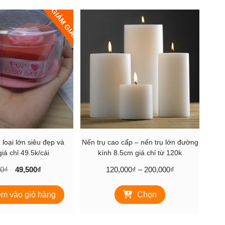
GIẢM GIÁ!
m loại lớn siêu đẹp và
Nến trụ cao cấp – nến trụ lớn đường
iá chỉ 49.5k/cái
kính 8.5cm giá chỉ từ 120k
Giá
Giá
Khoảng
00
₫
49,500
₫
120,000
₫
–
200,000
₫
gốc
hiện
giá:
Sản
là:
tại
từ
m vào giỏ hàng
Chọn
phẩm
60,000₫.
là:
120,000₫
này
49,500₫.
đến
có
200,000₫