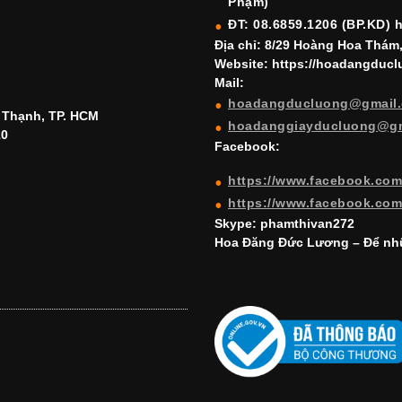
Phạm)
ĐT: 08.6859.1206 (BP.KD) 
Địa chỉ: 8/29 Hoàng Hoa Thám
Website: https://hoadangduc
Mail:
hoadangducluong@gmail
h Thạnh, TP. HCM
hoadanggiayducluong@g
10
Facebook:
https://www.facebook.co
https://www.facebook.co
Skype: phamthivan272
Hoa Đăng Đức Lương – Để nhữ