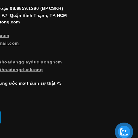
hoặc 08.6859.1260 (BP.CSKH)
, P.7, Quận Bình Thạnh, TP. HCM
luong.com
.com
mail.com
m/hoadanggiayducluonghcm
m/hoadangducluong
ng ước mơ thành sự thật <3