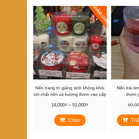
xếp
GIẢM GIÁ!
theo
mới
nhất
Nến trang trí giáng sinh không khói
Nến trái ti
với chất nến và hương thơm cao cấp
thơm g
Khoảng
18,000
₫
–
51,000
₫
60,0
giá:
Sản
từ
Chọn
Thê
phẩm
18,000₫
này
đến
có
51,000₫