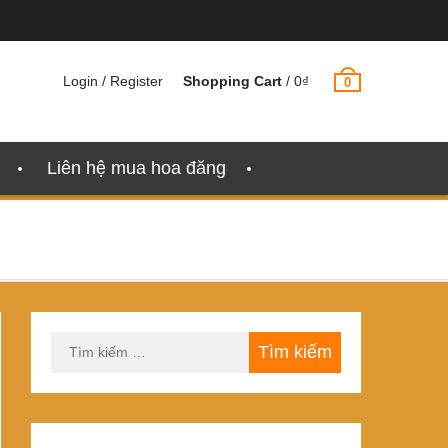
Login / Register
Shopping Cart
/
0
₫
0
Liên hệ mua hoa đăng
Tìm
kiếm
cho: