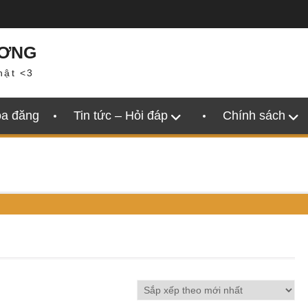
ƯƠNG
hật <3
oa đăng
Tin tức – Hỏi đáp
Chính sách