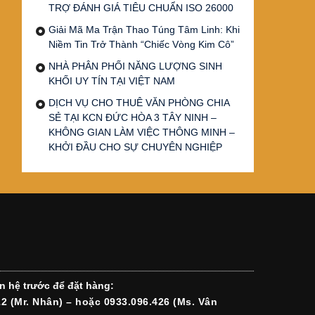
TRỢ ĐÁNH GIÁ TIÊU CHUẨN ISO 26000
Giải Mã Ma Trận Thao Túng Tâm Linh: Khi
Niềm Tin Trở Thành “Chiếc Vòng Kim Cô”
NHÀ PHÂN PHỐI NĂNG LƯỢNG SINH
KHỐI UY TÍN TẠI VIỆT NAM
DỊCH VỤ CHO THUÊ VĂN PHÒNG CHIA
SẺ TẠI KCN ĐỨC HÒA 3 TÂY NINH –
KHÔNG GIAN LÀM VIỆC THÔNG MINH –
KHỞI ĐẦU CHO SỰ CHUYÊN NGHIỆP
n hệ trước để đặt hàng:
12 (Mr. Nhân) – hoặc 0933.096.426 (Ms. Vân