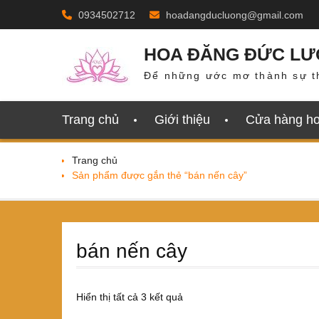
Skip
0934502712
hoadangducluong@gmail.com
to
content
HOA ĐĂNG ĐỨC L
Để những ước mơ thành sự t
Trang chủ
Giới thiệu
Cửa hàng h
Trang chủ
Sản phẩm được gắn thẻ “bán nến cây”
bán nến cây
Đã
Hiển thị tất cả 3 kết quả
sắp