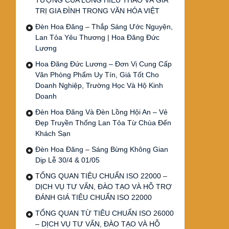
TƯỢNG CỦA LÒNG HIẾU THẢO VÀ GIÁ
TRỊ GIA ĐÌNH TRONG VĂN HÓA VIỆT
Đèn Hoa Đăng – Thắp Sáng Ước Nguyện,
Lan Tỏa Yêu Thương | Hoa Đăng Đức
Lương
Hoa Đăng Đức Lương – Đơn Vị Cung Cấp
Văn Phòng Phẩm Uy Tín, Giá Tốt Cho
Doanh Nghiệp, Trường Học Và Hộ Kinh
Doanh
Đèn Hoa Đăng Và Đèn Lồng Hội An – Vẻ
Đẹp Truyền Thống Lan Tỏa Từ Chùa Đến
Khách Sạn
Đèn Hoa Đăng – Sáng Bừng Không Gian
Dịp Lễ 30/4 & 01/05
TỔNG QUAN TIÊU CHUẨN ISO 22000 –
DỊCH VỤ TƯ VẤN, ĐÀO TẠO VÀ HỖ TRỢ
ĐÁNH GIÁ TIÊU CHUẨN ISO 22000
TỔNG QUAN TỪ TIÊU CHUẨN ISO 26000
– DỊCH VỤ TƯ VẤN, ĐÀO TẠO VÀ HỖ