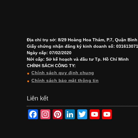
Địa chỉ trụ sở: 8/29 Hoàng Hoa Thám, P.7, Quận Bìn
Giấy chứng nhận đăng ký kinh doanh số: 03161307
Ngày cấp: 07/02/2020
Nới cấp: Sở kế hoạch và đầu tư Tp. Hồ Chí Minh
CHÍNH SÁCH CÔNG TY:
Chính sách quy định chung
Chính sách bảo mật thông tin
Liên kết
F
In
Pi
Li
T
Y
Y
a
st
nt
n
wi
o
o
c
a
er
k
tt
u
u