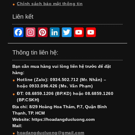
Chính sách bảo mật thông tin
Liên kết
F
In
Pi
Li
T
Y
Y
a
st
nt
n
wi
o
o
c
a
er
k
tt
u
u
Thông tin liên hệ:
e
gr
e
e
er
T
T
Bạn cần mua hàng vui lòng liên hệ trước để đặt
b
a
st
dI
u
u
hàng:
o
m
n
b
b
Hotline (Zalo): 0934.502.712 (Mr. Nhân) –
hoặc 0933.096.426 (Ms. Vân Phạm)
o
e
e
ĐT: 08.6859.1206 (BP.KD) hoặc 08.6859.1260
k
C
(BP.CSKH)
h
Địa chỉ: 8/29 Hoàng Hoa Thám, P.7, Quận Bình
Thạnh, TP. HCM
a
Website: https://hoadangducluong.com
Mail:
n
hoadangducluong@gmail.com