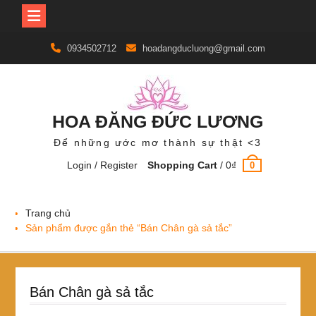
Skip
0934502712
hoadangducluong@gmail.com
to
content
HOA ĐĂNG ĐỨC LƯƠNG
Để những ước mơ thành sự thật <3
Login / Register
Shopping Cart
/
0
₫
0
Trang chủ
Sản phẩm được gắn thẻ “Bán Chân gà sả tắc”
Bán Chân gà sả tắc