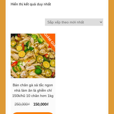
Hiển thị kết quả duy nhất
GIẢM GIÁ!
Bán chân gà sả tắc ngon
nhà làm ăn là ghiền chỉ
150k/hũ 10 chân hơn 1kg
Giá
Giá
250,000
₫
150,000
₫
gốc
hiện