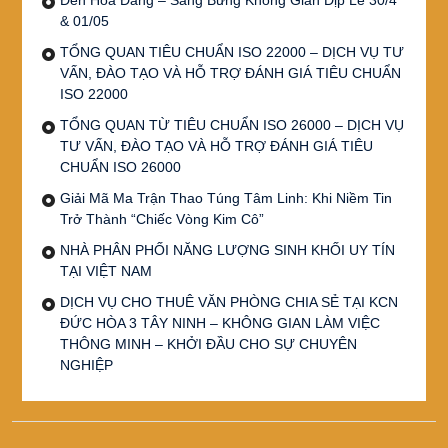
& 01/05
TỔNG QUAN TIÊU CHUẨN ISO 22000 – DỊCH VỤ TƯ
VẤN, ĐÀO TẠO VÀ HỖ TRỢ ĐÁNH GIÁ TIÊU CHUẨN
ISO 22000
TỔNG QUAN TỪ TIÊU CHUẨN ISO 26000 – DỊCH VỤ
TƯ VẤN, ĐÀO TẠO VÀ HỖ TRỢ ĐÁNH GIÁ TIÊU
CHUẨN ISO 26000
Giải Mã Ma Trận Thao Túng Tâm Linh: Khi Niềm Tin
Trở Thành “Chiếc Vòng Kim Cô”
NHÀ PHÂN PHỐI NĂNG LƯỢNG SINH KHỐI UY TÍN
TẠI VIỆT NAM
DỊCH VỤ CHO THUÊ VĂN PHÒNG CHIA SẺ TẠI KCN
ĐỨC HÒA 3 TÂY NINH – KHÔNG GIAN LÀM VIỆC
THÔNG MINH – KHỞI ĐẦU CHO SỰ CHUYÊN
NGHIỆP