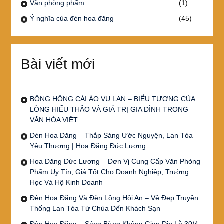
Văn phòng phẩm
(1)
Ý nghĩa của đèn hoa đăng
(45)
Bài viết mới
BÔNG HỒNG CÀI ÁO VU LAN – BIỂU TƯỢNG CỦA
LÒNG HIẾU THẢO VÀ GIÁ TRỊ GIA ĐÌNH TRONG
VĂN HÓA VIỆT
Đèn Hoa Đăng – Thắp Sáng Ước Nguyện, Lan Tỏa
Yêu Thương | Hoa Đăng Đức Lương
Hoa Đăng Đức Lương – Đơn Vị Cung Cấp Văn Phòng
Phẩm Uy Tín, Giá Tốt Cho Doanh Nghiệp, Trường
Học Và Hộ Kinh Doanh
Đèn Hoa Đăng Và Đèn Lồng Hội An – Vẻ Đẹp Truyền
Thống Lan Tỏa Từ Chùa Đến Khách Sạn
Đèn Hoa Đăng – Sáng Bừng Không Gian Dịp Lễ 30/4