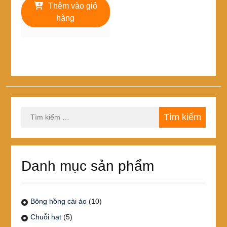
là:
tại
Thêm vào giỏ
250,000₫.
là:
hàng
150,000₫.
Tìm
kiếm
cho:
Danh mục sản phẩm
Bông hồng cài áo
(10)
Chuỗi hạt
(5)