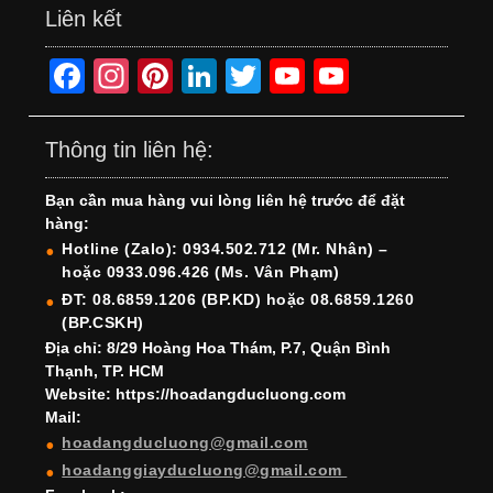
Liên kết
F
In
Pi
Li
T
Y
Y
a
st
nt
n
wi
o
o
c
a
er
k
tt
u
u
Thông tin liên hệ:
e
gr
e
e
er
T
T
Bạn cần mua hàng vui lòng liên hệ trước để đặt
b
a
st
dI
u
u
hàng:
o
m
n
b
b
Hotline (Zalo): 0934.502.712 (Mr. Nhân) –
hoặc 0933.096.426 (Ms. Vân Phạm)
o
e
e
ĐT: 08.6859.1206 (BP.KD) hoặc 08.6859.1260
k
C
(BP.CSKH)
h
Địa chỉ: 8/29 Hoàng Hoa Thám, P.7, Quận Bình
Thạnh, TP. HCM
a
Website: https://hoadangducluong.com
Mail:
n
hoadangducluong@gmail.com
n
hoadanggiayducluong@gmail.com