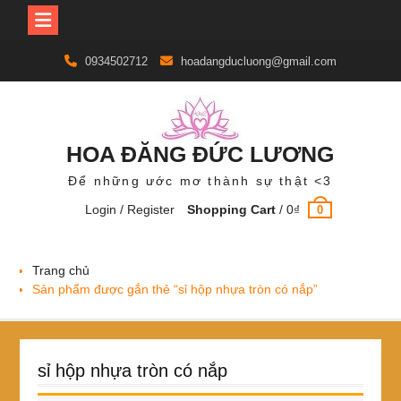
Skip
0934502712
hoadangducluong@gmail.com
to
content
HOA ĐĂNG ĐỨC LƯƠNG
Để những ước mơ thành sự thật <3
Login / Register
Shopping Cart
/
0
₫
0
Trang chủ
Sản phẩm được gắn thẻ “sỉ hộp nhựa tròn có nắp”
sỉ hộp nhựa tròn có nắp