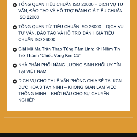
TỔNG QUAN TIÊU CHUẨN ISO 22000 – DỊCH VỤ TƯ
VẤN, ĐÀO TẠO VÀ HỖ TRỢ ĐÁNH GIÁ TIÊU CHUẨN
ISO 22000
TỔNG QUAN TỪ TIÊU CHUẨN ISO 26000 – DỊCH VỤ
TƯ VẤN, ĐÀO TẠO VÀ HỖ TRỢ ĐÁNH GIÁ TIÊU
CHUẨN ISO 26000
Giải Mã Ma Trận Thao Túng Tâm Linh: Khi Niềm Tin
Trở Thành “Chiếc Vòng Kim Cô”
NHÀ PHÂN PHỐI NĂNG LƯỢNG SINH KHỐI UY TÍN
TẠI VIỆT NAM
DỊCH VỤ CHO THUÊ VĂN PHÒNG CHIA SẺ TẠI KCN
ĐỨC HÒA 3 TÂY NINH – KHÔNG GIAN LÀM VIỆC
THÔNG MINH – KHỞI ĐẦU CHO SỰ CHUYÊN
NGHIỆP