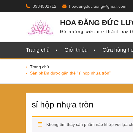
Skip
0934502712
hoadangducluong@gmail.com
to
content
HOA ĐĂNG ĐỨC L
Để những ước mơ thành sự t
Trang chủ
Giới thiệu
Cửa hàng h
Trang chủ
Sản phẩm được gắn thẻ “sỉ hộp nhựa tròn”
sỉ hộp nhựa tròn
Không tìm thấy sản phẩm nào khớp với lựa c