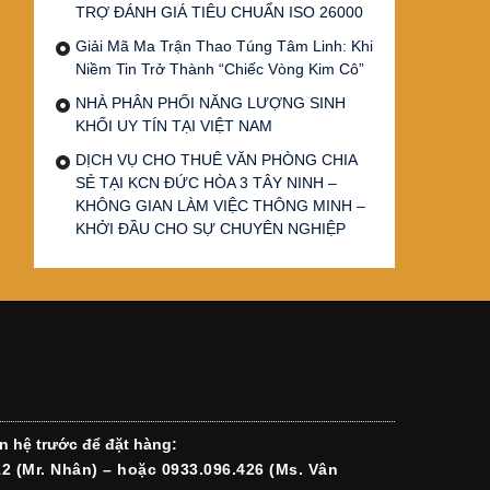
TRỢ ĐÁNH GIÁ TIÊU CHUẨN ISO 26000
Giải Mã Ma Trận Thao Túng Tâm Linh: Khi
Niềm Tin Trở Thành “Chiếc Vòng Kim Cô”
NHÀ PHÂN PHỐI NĂNG LƯỢNG SINH
KHỐI UY TÍN TẠI VIỆT NAM
DỊCH VỤ CHO THUÊ VĂN PHÒNG CHIA
SẺ TẠI KCN ĐỨC HÒA 3 TÂY NINH –
KHÔNG GIAN LÀM VIỆC THÔNG MINH –
KHỞI ĐẦU CHO SỰ CHUYÊN NGHIỆP
n hệ trước để đặt hàng:
12 (Mr. Nhân) – hoặc 0933.096.426 (Ms. Vân