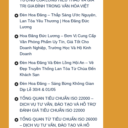
TƯỢNG CỦA LÒNG HIẾU THẢO VÀ GIÁ
TRỊ GIA ĐÌNH TRONG VĂN HÓA VIỆT
Đèn Hoa Đăng – Thắp Sáng Ước Nguyện,
Lan Tỏa Yêu Thương | Hoa Đăng Đức
Lương
Hoa Đăng Đức Lương – Đơn Vị Cung Cấp
Văn Phòng Phẩm Uy Tín, Giá Tốt Cho
Doanh Nghiệp, Trường Học Và Hộ Kinh
Doanh
Đèn Hoa Đăng Và Đèn Lồng Hội An – Vẻ
Đẹp Truyền Thống Lan Tỏa Từ Chùa Đến
Khách Sạn
Đèn Hoa Đăng – Sáng Bừng Không Gian
Dịp Lễ 30/4 & 01/05
TỔNG QUAN TIÊU CHUẨN ISO 22000 –
DỊCH VỤ TƯ VẤN, ĐÀO TẠO VÀ HỖ TRỢ
ĐÁNH GIÁ TIÊU CHUẨN ISO 22000
TỔNG QUAN TỪ TIÊU CHUẨN ISO 26000
– DỊCH VỤ TƯ VẤN, ĐÀO TẠO VÀ HỖ