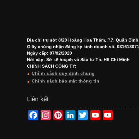
Địa chỉ trụ sở: 8/29 Hoàng Hoa Thám, P.7, Quận Bìn
Giấy chứng nhận đăng ký kinh doanh số: 03161307
Ngày cấp: 07/02/2020
Nới cấp: Sở kế hoạch và đầu tư Tp. Hồ Chí Minh
CHÍNH SÁCH CÔNG TY:
Chính sách quy định chung
Chính sách bảo mật thông tin
Liên kết
F
In
Pi
Li
T
Y
Y
a
st
nt
n
wi
o
o
c
a
er
k
tt
u
u