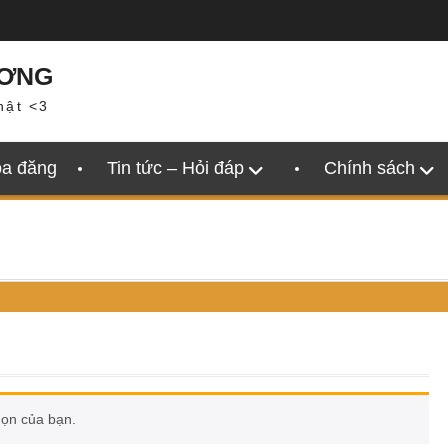
ƯƠNG
hật <3
oa đăng
Tin tức – Hỏi đáp
Chính sách
họn của bạn.