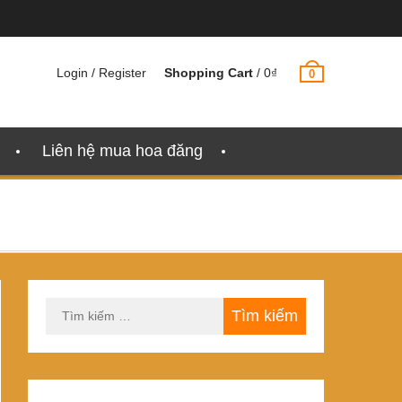
Login / Register
Shopping Cart
/
0
₫
0
Liên hệ mua hoa đăng
Tìm
kiếm
cho: