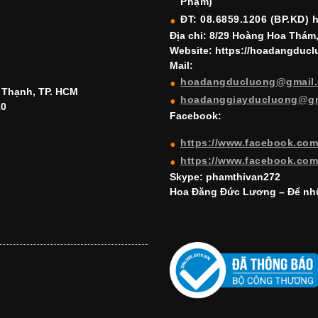
Phạm)
ĐT: 08.6859.1206 (BP.KD) 
Địa chỉ: 8/29 Hoàng Hoa Thám
Website: https://hoadangduc
Mail:
hoadangducluong@gmail
h Thạnh, TP. HCM
hoadanggiayducluong@g
10
Facebook:
https://www.facebook.co
https://www.facebook.co
Skype: phamthivan272
Hoa Đăng Đức Lương – Để nhữ