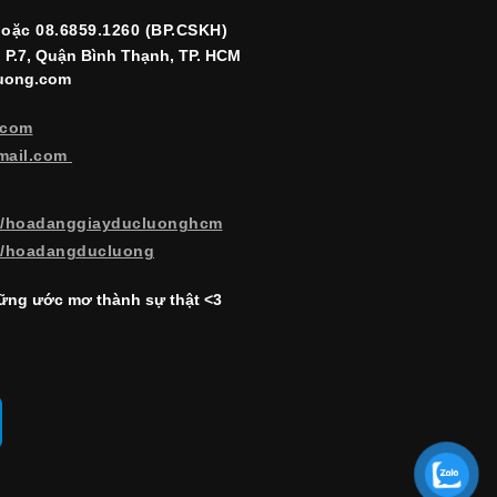
hoặc 08.6859.1260 (BP.CSKH)
, P.7, Quận Bình Thạnh, TP. HCM
luong.com
.com
mail.com
m/hoadanggiayducluonghcm
m/hoadangducluong
ng ước mơ thành sự thật <3