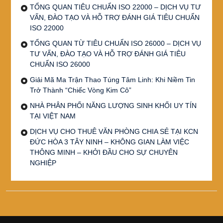
TỔNG QUAN TIÊU CHUẨN ISO 22000 – DỊCH VỤ TƯ
VẤN, ĐÀO TẠO VÀ HỖ TRỢ ĐÁNH GIÁ TIÊU CHUẨN
ISO 22000
TỔNG QUAN TỪ TIÊU CHUẨN ISO 26000 – DỊCH VỤ
TƯ VẤN, ĐÀO TẠO VÀ HỖ TRỢ ĐÁNH GIÁ TIÊU
CHUẨN ISO 26000
Giải Mã Ma Trận Thao Túng Tâm Linh: Khi Niềm Tin
Trở Thành “Chiếc Vòng Kim Cô”
NHÀ PHÂN PHỐI NĂNG LƯỢNG SINH KHỐI UY TÍN
TẠI VIỆT NAM
DỊCH VỤ CHO THUÊ VĂN PHÒNG CHIA SẺ TẠI KCN
ĐỨC HÒA 3 TÂY NINH – KHÔNG GIAN LÀM VIỆC
THÔNG MINH – KHỞI ĐẦU CHO SỰ CHUYÊN
NGHIỆP