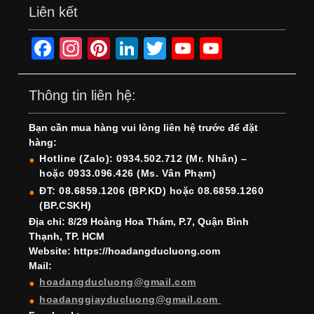
Liên kết
F
In
Pi
Li
T
Y
Y
a
st
nt
n
wi
o
o
c
a
er
k
tt
u
u
Thông tin liên hệ:
e
gr
e
e
er
T
T
Bạn cần mua hàng vui lòng liên hệ trước để đặt
b
a
st
dI
u
u
hàng:
o
m
n
b
b
Hotline (Zalo): 0934.502.712 (Mr. Nhân) –
hoặc 0933.096.426 (Ms. Vân Phạm)
o
e
e
ĐT: 08.6859.1206 (BP.KD) hoặc 08.6859.1260
k
C
(BP.CSKH)
h
Địa chỉ: 8/29 Hoàng Hoa Thám, P.7, Quận Bình
Thạnh, TP. HCM
a
Website: https://hoadangducluong.com
Mail:
n
hoadangducluong@gmail.com
n
hoadanggiayducluong@gmail.com