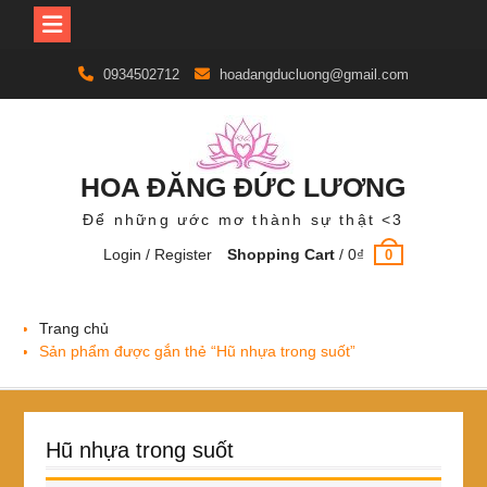
Skip
0934502712
hoadangducluong@gmail.com
to
content
HOA ĐĂNG ĐỨC LƯƠNG
Để những ước mơ thành sự thật <3
Login / Register
Shopping Cart
/
0
₫
0
Trang chủ
Sản phẩm được gắn thẻ “Hũ nhựa trong suốt”
Hũ nhựa trong suốt