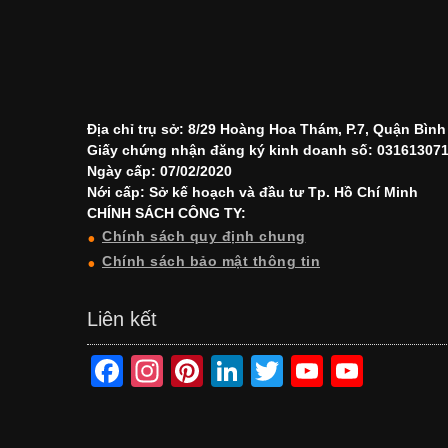
Địa chỉ trụ sở: 8/29 Hoàng Hoa Thám, P.7, Quận Bìn
Giấy chứng nhận đăng ký kinh doanh số: 03161307
Ngày cấp: 07/02/2020
Nới cấp: Sở kế hoạch và đầu tư Tp. Hồ Chí Minh
CHÍNH SÁCH CÔNG TY:
Chính sách quy định chung
Chính sách bảo mật thông tin
Liên kết
F
In
Pi
Li
T
Y
Y
a
st
nt
n
wi
o
o
c
a
er
k
tt
u
u