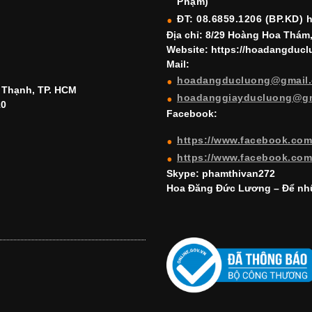
Phạm)
ĐT: 08.6859.1206 (BP.KD) 
Địa chỉ: 8/29 Hoàng Hoa Thám
Website: https://hoadangduc
Mail:
hoadangducluong@gmail
h Thạnh, TP. HCM
hoadanggiayducluong@g
10
Facebook:
https://www.facebook.co
https://www.facebook.co
Skype: phamthivan272
Hoa Đăng Đức Lương – Để nhữ