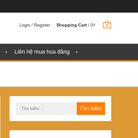
Login / Register
Shopping Cart
/
0
₫
0
Liên hệ mua hoa đăng
Tìm
kiếm
cho: