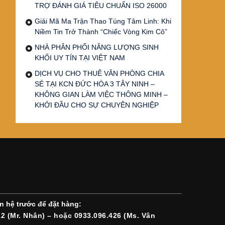
TRỢ ĐÁNH GIÁ TIÊU CHUẨN ISO 26000
Giải Mã Ma Trận Thao Túng Tâm Linh: Khi
Niềm Tin Trở Thành “Chiếc Vòng Kim Cô”
NHÀ PHÂN PHỐI NĂNG LƯỢNG SINH
KHỐI UY TÍN TẠI VIỆT NAM
DỊCH VỤ CHO THUÊ VĂN PHÒNG CHIA
SẺ TẠI KCN ĐỨC HÒA 3 TÂY NINH –
KHÔNG GIAN LÀM VIỆC THÔNG MINH –
KHỞI ĐẦU CHO SỰ CHUYÊN NGHIỆP
n hệ trước để đặt hàng:
12 (Mr. Nhân) – hoặc 0933.096.426 (Ms. Vân