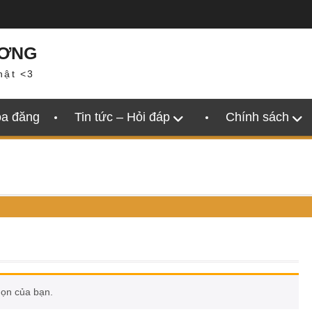
ƯƠNG
hật <3
oa đăng
Tin tức – Hỏi đáp
Chính sách
họn của bạn.