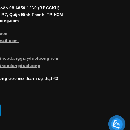
hoặc 08.6859.1260 (BP.CSKH)
, P.7, Quận Bình Thạnh, TP. HCM
luong.com
.com
mail.com
m/hoadanggiayducluonghcm
m/hoadangducluong
ng ước mơ thành sự thật <3