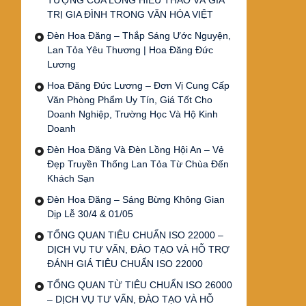
TƯỢNG CỦA LÒNG HIẾU THẢO VÀ GIÁ
TRỊ GIA ĐÌNH TRONG VĂN HÓA VIỆT
Đèn Hoa Đăng – Thắp Sáng Ước Nguyện,
Lan Tỏa Yêu Thương | Hoa Đăng Đức
Lương
Hoa Đăng Đức Lương – Đơn Vị Cung Cấp
Văn Phòng Phẩm Uy Tín, Giá Tốt Cho
Doanh Nghiệp, Trường Học Và Hộ Kinh
Doanh
Đèn Hoa Đăng Và Đèn Lồng Hội An – Vẻ
Đẹp Truyền Thống Lan Tỏa Từ Chùa Đến
Khách Sạn
Đèn Hoa Đăng – Sáng Bừng Không Gian
Dịp Lễ 30/4 & 01/05
TỔNG QUAN TIÊU CHUẨN ISO 22000 –
DỊCH VỤ TƯ VẤN, ĐÀO TẠO VÀ HỖ TRỢ
ĐÁNH GIÁ TIÊU CHUẨN ISO 22000
TỔNG QUAN TỪ TIÊU CHUẨN ISO 26000
– DỊCH VỤ TƯ VẤN, ĐÀO TẠO VÀ HỖ