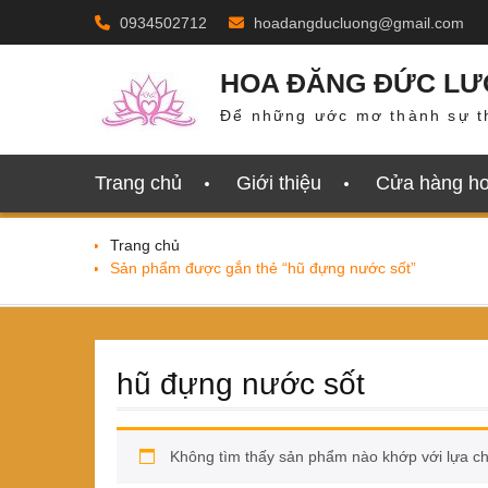
Skip
0934502712
hoadangducluong@gmail.com
to
content
HOA ĐĂNG ĐỨC L
Để những ước mơ thành sự t
Trang chủ
Giới thiệu
Cửa hàng h
Trang chủ
Sản phẩm được gắn thẻ “hũ đựng nước sốt”
hũ đựng nước sốt
Không tìm thấy sản phẩm nào khớp với lựa c