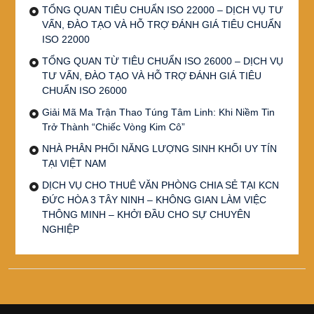
TỔNG QUAN TIÊU CHUẨN ISO 22000 – DỊCH VỤ TƯ
VẤN, ĐÀO TẠO VÀ HỖ TRỢ ĐÁNH GIÁ TIÊU CHUẨN
ISO 22000
TỔNG QUAN TỪ TIÊU CHUẨN ISO 26000 – DỊCH VỤ
TƯ VẤN, ĐÀO TẠO VÀ HỖ TRỢ ĐÁNH GIÁ TIÊU
CHUẨN ISO 26000
Giải Mã Ma Trận Thao Túng Tâm Linh: Khi Niềm Tin
Trở Thành “Chiếc Vòng Kim Cô”
NHÀ PHÂN PHỐI NĂNG LƯỢNG SINH KHỐI UY TÍN
TẠI VIỆT NAM
DỊCH VỤ CHO THUÊ VĂN PHÒNG CHIA SẺ TẠI KCN
ĐỨC HÒA 3 TÂY NINH – KHÔNG GIAN LÀM VIỆC
THÔNG MINH – KHỞI ĐẦU CHO SỰ CHUYÊN
NGHIỆP