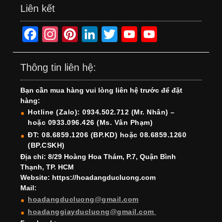
Liên kết
F
In
Pi
Li
T
Y
Y
a
st
nt
n
wi
o
o
c
a
er
k
tt
u
u
Thông tin liên hệ:
e
gr
e
e
er
T
T
Bạn cần mua hàng vui lòng liên hệ trước để đặt
b
a
st
dI
u
u
hàng:
o
m
n
b
b
Hotline (Zalo): 0934.502.712 (Mr. Nhân) –
hoặc 0933.096.426 (Ms. Vân Phạm)
o
e
e
ĐT: 08.6859.1206 (BP.KD) hoặc 08.6859.1260
k
C
(BP.CSKH)
h
Địa chỉ: 8/29 Hoàng Hoa Thám, P.7, Quận Bình
Thạnh, TP. HCM
a
Website: https://hoadangducluong.com
Mail:
n
hoadangducluong@gmail.com
n
hoadanggiayducluong@gmail.com