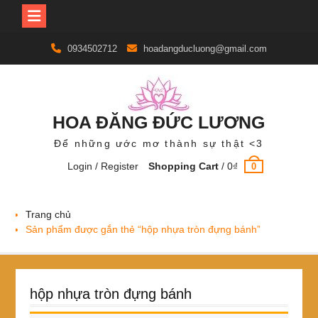
Skip
0934502712
hoadangducluong@gmail.com
to
content
HOA ĐĂNG ĐỨC LƯƠNG
Để những ước mơ thành sự thật <3
Login / Register
Shopping Cart
/
0
₫
0
Trang chủ
Sản phẩm được gắn thẻ “hộp nhựa tròn đựng bánh”
hộp nhựa tròn đựng bánh