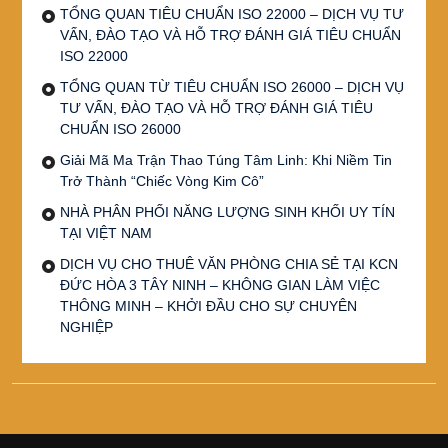
TỔNG QUAN TIÊU CHUẨN ISO 22000 – DỊCH VỤ TƯ
VẤN, ĐÀO TẠO VÀ HỖ TRỢ ĐÁNH GIÁ TIÊU CHUẨN
ISO 22000
TỔNG QUAN TỪ TIÊU CHUẨN ISO 26000 – DỊCH VỤ
TƯ VẤN, ĐÀO TẠO VÀ HỖ TRỢ ĐÁNH GIÁ TIÊU
CHUẨN ISO 26000
Giải Mã Ma Trận Thao Túng Tâm Linh: Khi Niềm Tin
Trở Thành “Chiếc Vòng Kim Cô”
NHÀ PHÂN PHỐI NĂNG LƯỢNG SINH KHỐI UY TÍN
TẠI VIỆT NAM
DỊCH VỤ CHO THUÊ VĂN PHÒNG CHIA SẺ TẠI KCN
ĐỨC HÒA 3 TÂY NINH – KHÔNG GIAN LÀM VIỆC
THÔNG MINH – KHỞI ĐẦU CHO SỰ CHUYÊN
NGHIỆP