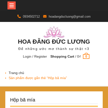
Skip
0934502712
hoadangducluong@gmail.com
to
content
HOA ĐĂNG ĐỨC LƯƠNG
Để những ước mơ thành sự thật <3
Login / Register
Shopping Cart
/
0
₫
0
Trang chủ
Sản phẩm được gắn thẻ “Hộp bã mía”
Hộp bã mía