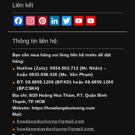
Liên kết
F
In
Pi
Li
T
Y
Y
a
st
nt
n
wi
o
o
c
a
er
k
tt
u
u
Thông tin liên hệ:
e
gr
e
e
er
T
T
Bạn cần mua hàng vui lòng liên hệ trước để đặt
b
a
st
dI
u
u
hàng:
o
m
n
b
b
Hotline (Zalo): 0934.502.712 (Mr. Nhân) –
hoặc 0933.096.426 (Ms. Vân Phạm)
o
e
e
ĐT: 08.6859.1206 (BP.KD) hoặc 08.6859.1260
k
C
(BP.CSKH)
h
Địa chỉ: 8/29 Hoàng Hoa Thám, P.7, Quận Bình
Thạnh, TP. HCM
a
Website: https://hoadangducluong.com
Mail:
n
hoadangducluong@gmail.com
n
hoadanggiayducluong@gmail.com